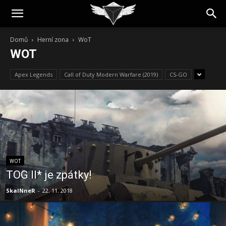
Domů
Herní zona
WoT
WOT
Apex Legends
Call of Duty Modern Warfare (2019)
CS-GO
WOT
TOG II* je zpátky!
SkaINneR
-
22. 11. 2018