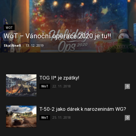
WOT
WoT – Vánoční operace 2020 je tu!!
SkaINneR
-
13. 12. 2019
TOG II* je zpátky!
22. 11. 2018
WoT
0
T-50-2 jako dárek k narozeninám WG?
25. 11. 2018
WoT
0