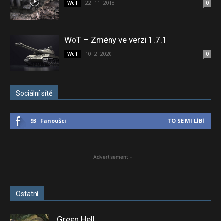
22. 11. 2018
WoT
0
WoT – Změny ve verzi 1.7.1
10. 2. 2020
WoT
0
Sociální sítě
93
Fanoušci
TO SE MI LÍBÍ
- Advertisement -
Ostatní
Green Hell