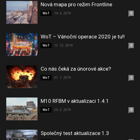
Nová mapa pro režim Frontline
14. 6. 2019
WoT
0
WoT – Vánoční operace 2020 je tu!!
13. 12. 2019
WoT
0
Co nás čeká za únorové akce?
31. 1. 2019
WoT
0
M10 RFBM v aktualizaci 1.4.1
26. 2. 2019
WoT
0
Společný test aktualizace 1.3