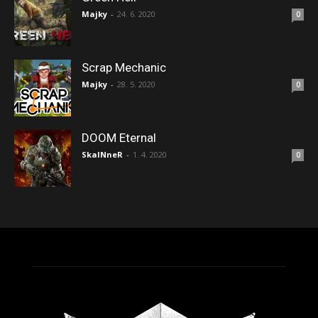
Majky
-
24. 6. 2020
0
Scrap Mechanic
Majky
-
28. 5. 2020
0
DOOM Eternal
SkaINneR
-
1. 4. 2020
0