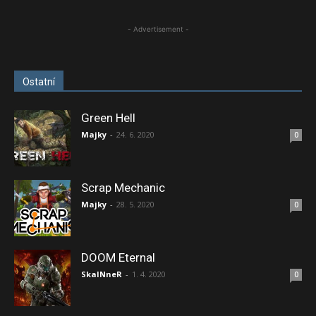
- Advertisement -
Ostatní
Green Hell
Majky
-
24. 6. 2020
0
Scrap Mechanic
Majky
-
28. 5. 2020
0
DOOM Eternal
SkaINneR
-
1. 4. 2020
0