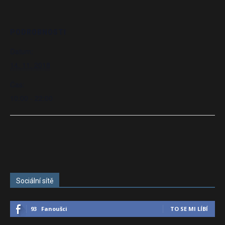
PODROBNOSTI
Datum:
14. 11. 2018
Čas:
10:00 - 22:00
Sociální sítě
93
Fanoušci
TO SE MI LÍBÍ