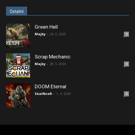
Ostatní
Green Hell
Majky
-
24. 6. 2020
0
Scrap Mechanic
Majky
-
28. 5. 2020
0
DOOM Eternal
SkaINneR
-
1. 4. 2020
0