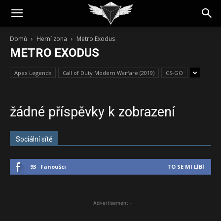
Domů
Herní zona
Metro Exodus
METRO EXODUS
Apex Legends
Call of Duty Modern Warfare (2019)
CS-GO
žádné příspěvky k zobrazení
Sociální sítě
93
Fanoušci
TO SE MI LÍBÍ
- Advertisement -