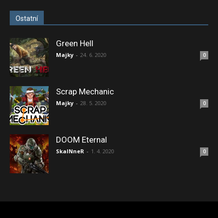
Ostatní
Green Hell
Majky
-
24. 6. 2020
0
Scrap Mechanic
Majky
-
28. 5. 2020
0
DOOM Eternal
SkaINneR
-
1. 4. 2020
0