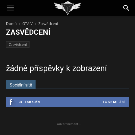
Domů
GTA V
Zasvědcení
ZASVĚDCENÍ
Zasvědcení
žádné příspěvky k zobrazení
Sociální sítě
93
Fanoušci
TO SE MI LÍBÍ
- Advertisement -