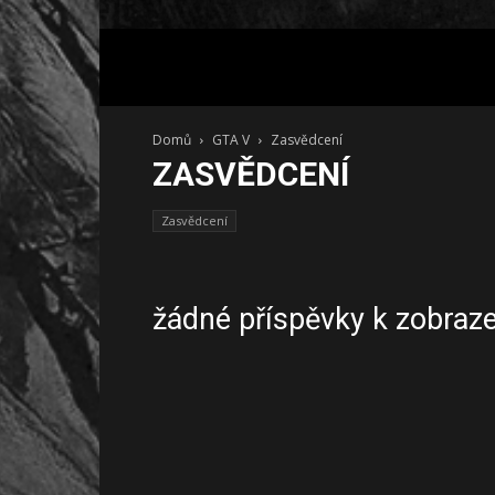
Domů
GTA V
Zasvědcení
ZASVĚDCENÍ
Zasvědcení
žádné příspěvky k zobraz