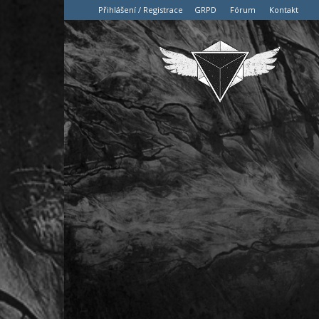
Přihlášení / Registrace
GRPD
Fórum
Kontakt
CZFC
–
Czech
Family
Crew