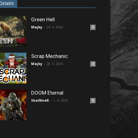
Ostatní
Green Hell
Majky
-
24. 6. 2020
0
Scrap Mechanic
Majky
-
28. 5. 2020
0
DOOM Eternal
SkaINneR
-
1. 4. 2020
0