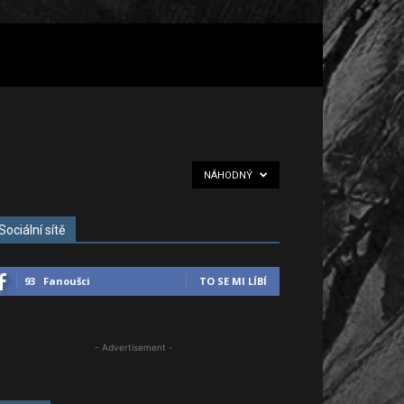
NÁHODNÝ
Sociální sítě
93
Fanoušci
TO SE MI LÍBÍ
- Advertisement -